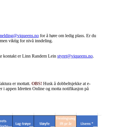
melding@viqueens.no
for å høre om ledig plass. Er du
 men viktig for nivå inndeling.
år kontakt er Linn Randem Lein
styret@viqueens.no
.
faktura er mottatt.
OBS!
Husk å dobbeltsjekke at e-
 i appen Idretten Online og motta notifikasjon på