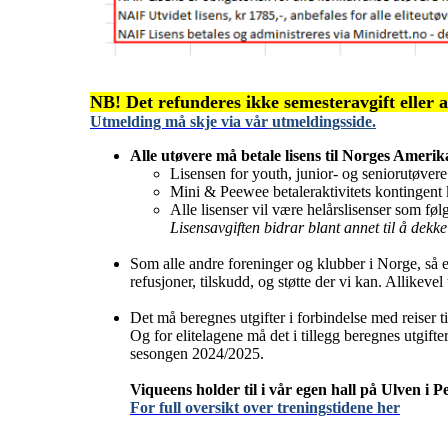
NB! Det refunderes ikke semesteravgift eller a
Utmelding må skje via vår
utmeldingsside.
Alle utøvere må betale lisens til Norges Ameri
Lisensen for youth, junior- og seniorutøvere e
Mini & Peewee betaleraktivitets kontingent 
Alle lisenser vil være helårslisenser som følg
Lisensavgiften bidrar blant annet til å dekk
Som alle andre foreninger og klubber i Norge, så er 
refusjoner, tilskudd, og støtte der vi kan. Allikevel
Det må beregnes utgifter i forbindelse med reiser 
Og for elitelagene må det i tillegg beregnes utgifte
sesongen 2024/2025.
Viqueens holder til i vår egen hall på Ulven i P
For full oversikt over treningstidene her