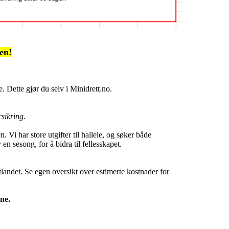
en!
e. Dette gjør du selv i Minidrett.no.
rsikring.
. Vi har store utgifter til halleie, og søker både
en sesong, for å bidra til fellesskapet.
utlandet. Se egen oversikt over estimerte kostnader for
ene.