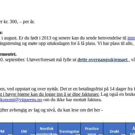
 kr. 300, – per år.
m:
k i august. Er du født i 2013 og senere kan du sende henvendelse til
inn
ngstrening og møte opp uttaksdagen for å få plass. Vi har plass til alle,
lementet.
0. september. Utøver/foresatt må fylle ut
dette overgangsskjemaet
, v
en, ved oppstart og over nyttår. Det er en betalingsfrist på 14 dager fra 
t i høyre hjørne kan du logge inn å se dine fakturaer.
Lag også en bruker
okonomi@viqueens.no
om du ikke har mottatt faktura.
gifter avhengig av lag og nivå, du kan lese om det her -