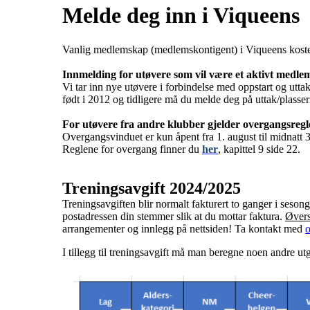
Melde deg inn i Viqueens
Vanlig medlemskap (medlemskontigent) i Viqueens koster
Innmelding for utøvere som vil være et aktivt medle
Vi tar inn nye utøvere i forbindelse med oppstart og utta
født i 2012 og tidligere må du melde deg på uttak/plasseri
For utøvere fra andre klubber gjelder overgangsreg
Overgangsvinduet er kun åpent fra 1. august til midnatt 3
Reglene for overgang finner du
her
, kapittel 9 side 22.
Treningsavgift 2024/2025
Treningsavgiften blir normalt fakturert to ganger i sesong
postadressen din stemmer slik at du mottar faktura.
Øvers
arrangementer og innlegg på nettsiden! Ta kontakt med
I tillegg til treningsavgift må man beregne noen andre ut