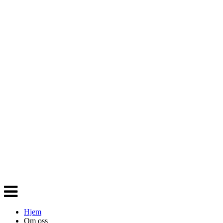
Veksle
navigasjon
Hjem
Om oss