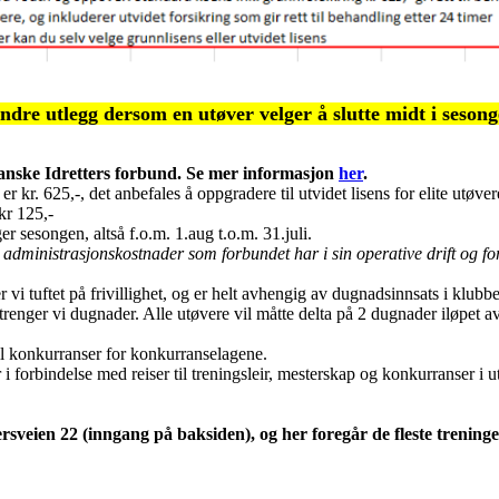
ndre utlegg dersom en utøver velger å slutte midt i sesong
kanske Idretters forbund. Se mer informasjon
her
.
r kr. 625,-, det anbefales å oppgradere til utvidet lisens for elite utøver
kr 125,-
er sesongen, altså f.o.m. 1.aug t.o.m. 31.juli.
e administrasjonskostnader som forbundet har i sin operative drift og fo
vi tuftet på frivillighet, og er helt avhengig av dugnadsinnsats i klubben
 trenger vi dugnader. Alle utøvere vil måtte delta på 2 dugnader iløpet av 
til konkurranser for konkurranselagene.
r i forbindelse med reiser til treningsleir, mesterskap og konkurranser i 
ersveien 22 (inngang på baksiden), og her foregår de fleste trening