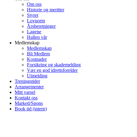
Om oss
Historie og meritter
Styret
Lovnorm
Årsberetninger
Lagene
Hallen vår
Medlemskap
Medlemskap
Bli Medlem
Kostnader
Forsikring og skademelding
Vær en god idrettsforelder
Utmelding
Treningstider
Arrangementer
Mitt varsel
Kontakt oss
Marked/Spons
Book tid (intern)