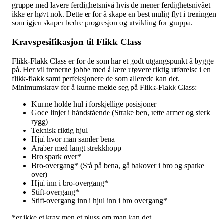
gruppe med lavere ferdighetsnivå hvis de mener ferdighetsnivået
ikke er høyt nok. Dette er for å skape en best mulig flyt i treningen
som igjen skaper bedre progresjon og utvikling for gruppa.
Kravspesifikasjon til Flikk Class
Flikk-Flakk Class er for de som har et godt utgangspunkt å bygge
på. Her vil trenerne jobbe med å lære utøvere riktig utførelse i en
flikk-flakk samt perfeksjonere de som allerede kan det.
Minimumskrav for å kunne melde seg på Flikk-Flakk Class:
Kunne holde hul i forskjellige posisjoner
Gode linjer i håndstående (Strake ben, rette armer og sterk
rygg)
Teknisk riktig hjul
Hjul hvor man samler bena
Araber med langt strekkhopp
Bro spark over*
Bro-overgang* (Stå på bena, gå bakover i bro og sparke
over)
Hjul inn i bro-overgang*
Stift-overgang*
Stift-overgang inn i hjul inn i bro overgang*
*er ikke et krav men et pluss om man kan det