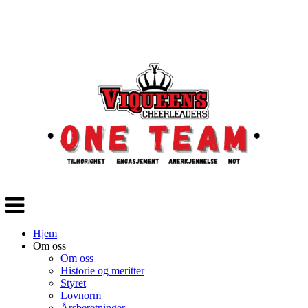
Veksle
navigasjon
Hjem
Om oss
Om oss
Historie og meritter
Styret
Lovnorm
Årsberetninger