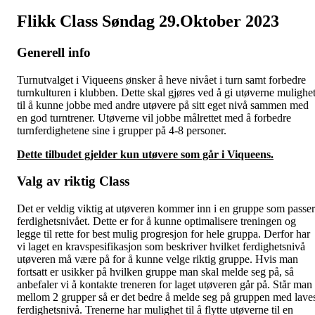
Flikk Class Søndag 29.Oktober 2023
Generell info
Turnutvalget i Viqueens ønsker å heve nivået i turn samt forbedre
turnkulturen i klubben. Dette skal gjøres ved å gi utøverne mulighe
til å kunne jobbe med andre utøvere på sitt eget nivå sammen med
en god turntrener. Utøverne vil jobbe målrettet med å forbedre
turnferdighetene sine i grupper på 4-8 personer.
Dette tilbudet gjelder kun utøvere som går i Viqueens.
Valg av riktig Class
Det er veldig viktig at utøveren kommer inn i en gruppe som passer
ferdighetsnivået. Dette er for å kunne optimalisere treningen og
legge til rette for best mulig progresjon for hele gruppa. Derfor har
vi laget en kravspesifikasjon som beskriver hvilket ferdighetsnivå
utøveren må være på for å kunne velge riktig gruppe. Hvis man
fortsatt er usikker på hvilken gruppe man skal melde seg på, så
anbefaler vi å kontakte treneren for laget utøveren går på. Står man
mellom 2 grupper så er det bedre å melde seg på gruppen med lave
ferdighetsnivå. Trenerne har mulighet til å flytte utøverne til en