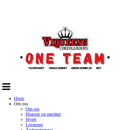
Veksle
navigasjon
Hjem
Om oss
Om oss
Historie og meritter
Styret
Lovnorm
Årsberetninger