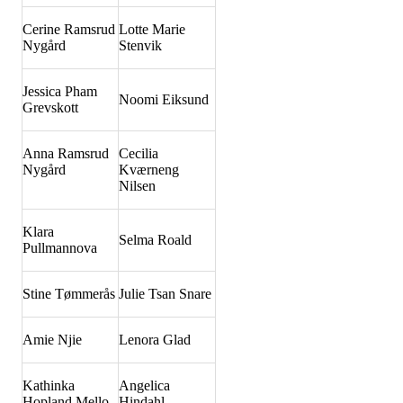
Cerine Ramsrud
Lotte Marie
Nygård
Stenvik
Jessica Pham
Noomi Eiksund
Grevskott
Anna Ramsrud
Cecilia
Nygård
Kværneng
Nilsen
Klara
Selma Roald
Pullmannova
Stine Tømmerås
Julie Tsan Snare
Amie Njie
Lenora Glad
Kathinka
Angelica
Hopland Mello
Hindahl