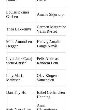
Louise Øksnes
Amalie Skjørtorp
Carlsen
Carmen Margrethe
Thea Bakkemyr
Vårin Rystad
Mille Amundsen
Hedvig Amalie
Heggen
Lange Almås
Livia Joliz Cacaj
Felix Andreas
Stene-Larsen
Randem Lein
Lilly Maria
Olav Ringen-
Mathisen
Vatnedalen
Dan-Thy Ho
Isabel Gerhardsen-
Henning
Anna
Kaja Næss Lien
Håvarsdotter