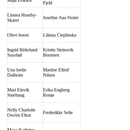
Maja Eriksen
Fjeld
Linnea Huseby-
Josefine Aas-Vestre
Skaret
Olive hoem
Liliana Cieplinska
Ingrid Birkeland
Kristin Steinsvik
Saxebøl
Berntsen
Una Iselin
Martine Ellisif
Dalheim
Nilsen
Mari Einvik
Erika Engberg
Smehaug
Remø
Nelly Charlotte
Frederikke Selte
Owren Elton
Maya Kathrine