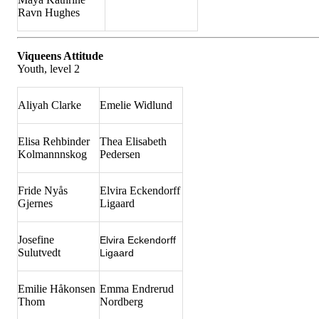
Ravn Hughes
Viqueens Attitude
Youth, level 2
Aliyah Clarke
Emelie Widlund
Elisa Rehbinder
Thea Elisabeth
Kolmannnskog
Pedersen
Fride Nyås
Elvira Eckendorff
Gjernes
Ligaard
Josefine
Elvira Eckendorff
Sulutvedt
Ligaard
Emilie Håkonsen
Emma Endrerud
Thom
Nordberg