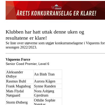
Klubben har hatt uttak denne uken og
resultatene er klare!
Se liste over utøverne som utgjør konkurranselagene i Viqueens for
sesongen 2022/2023.
Viqueens Force
Senior Coed Premier, Level 6
Aleksander
An Binh Tran
Østbye
Rasmus Buhl
Aurora Kågen
Frank Magtabog
Synne Randen
Mats Flydal
Nora Asbjørg
Nørgaard
Gjerdrum
Othilie Sophie
Storm Østberg
Netskar