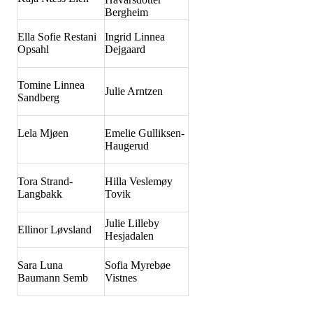
Bergheim
Ella Sofie Restani
Ingrid Linnea
Opsahl
Dejgaard
Tomine Linnea
Julie Arntzen
Sandberg
Lela Mjøen
Emelie Gulliksen-
Haugerud
Tora Strand-
Hilla Veslemøy
Langbakk
Tovik
Julie Lilleby
Ellinor Løvsland
Hesjadalen
Sara Luna
Sofia Myrebøe
Baumann Semb
Vistnes