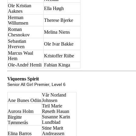
Ole Kristian
Ella Høgh
Aaknes
Herman
Therese Bjerke
Willumsen
Roman
Melina Niens
Chesnokov
Sebastian
Ole Ivar Bakke
Hverven
Marcus Waal
Kristoffer Riibe
Hem
Ole-André Hemli
Fabian Kinga
Viqueens Spirit
Senior All Girl Premier, Level 6
Vår Norland
Ane Bunes Odiin
Johnsen
Tiril Marie
Aurora Holm
Røseth Hauan
Susanne Karin
Birgitte
Lundblad
Tømmerås
Stine Marit
Elina Barros
Andreassen