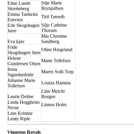
Silje Marie
Eline Lande
Brynjulfsen
Skretteberg
Emma Tunheim
Tiril Tørseth
Enersen
Silje Cathrine
Erle Skogshagen
Thorum
Jarre
Mia Christine
Eva kjær
Sandberg
Fride
Oline Hægeland
Skogshagen Jarre
Helene
Marte Tellefsen
Gundersen Olsen
Irena
Maren Solli Torp
Sigurdardottir
Johanne Marie
Louiza Hamma
Tollefsen
Linn Meichi
Laurie Deline
Borgen
Linda Heggheim
Linnea Holm
Nesse
Linn Kristine
Lerøy Riple
Viqueens Royals