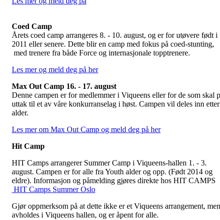
Les mer og meld deg på
Coed Camp
Årets coed camp arrangeres 8. - 10. august, og er for utøvere født i
2011 eller senere. Dette blir en camp med fokus på coed-stunting,
med trenere fra både Force og internasjonale topptrenere.
Les mer og meld deg på her
Max Out Camp 16. - 17. august
Denne campen er for medlemmer i Viqueens eller for de som skal 
uttak til et av våre konkurranselag i høst. Campen vil deles inn etter
alder.
Les mer om Max Out Camp og meld deg på her
Hit Camp
HIT Camps arrangerer Summer Camp i Viqueens-hallen 1. - 3.
august. Campen er for alle fra Youth alder og opp. (Født 2014 og
eldre). Informasjon og påmelding gjøres direkte hos HIT CAMPS
HIT Camps Summer Oslo
Gjør oppmerksom på at dette ikke er et Viqueens arrangement, me
avholdes i Viqueens hallen, og er åpent for alle.