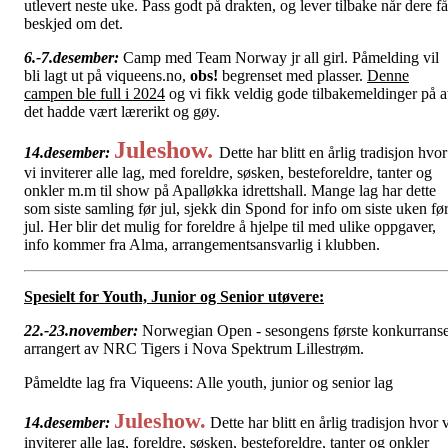
utlevert neste uke. Pass godt på drakten, og lever tilbake når dere få
beskjed om det.
6.-7.desember:
Camp med Team Norway jr all girl. Påmelding vil
bli lagt ut på viqueens.no,
obs!
begrenset med plasser.
Denne
campen ble full i 2024
og vi fikk veldig gode tilbakemeldinger på a
det hadde vært lærerikt og gøy.
Juleshow.
14.desember:
Dette har blitt en årlig tradisjon hvor
vi inviterer alle lag, med foreldre, søsken, besteforeldre, tanter og
onkler m.m til show på Apalløkka idrettshall. Mange lag har dette
som siste samling før jul, sjekk din Spond for info om siste uken fø
jul. Her blir det mulig for foreldre å hjelpe til med ulike oppgaver,
info kommer fra Alma, arrangementsansvarlig i klubben.
Spesielt for Youth, Junior og Senior utøvere:
22.-23.november:
Norwegian Open - sesongens første konkurrans
arrangert av NRC Tigers i Nova Spektrum Lillestrøm.
Påmeldte lag fra Viqueens: Alle youth, junior og senior lag
Juleshow.
14.desember:
Dette har blitt en årlig tradisjon hvor 
inviterer alle lag, foreldre, søsken, besteforeldre, tanter og onkler