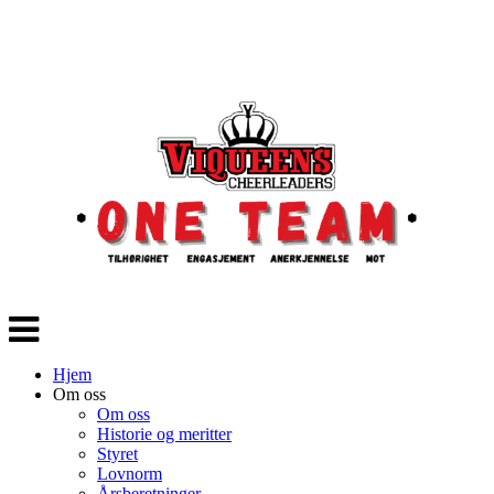
Veksle
navigasjon
Hjem
Om oss
Om oss
Historie og meritter
Styret
Lovnorm
Årsberetninger