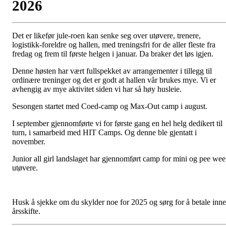
2026
Det er likefør jule-roen kan senke seg over utøvere, trenere,
logistikk-foreldre og hallen, med treningsfri for de aller fleste fra
fredag og frem til første helgen i januar. Da braker det løs igjen.
Denne høsten har vært fullspekket av arrangementer i tillegg til
ordinære treninger og det er godt at hallen vår brukes mye. Vi er
avhengig av mye aktivitet siden vi har så høy husleie.
Sesongen startet med Coed-camp og Max-Out camp i august.
I september gjennomførte vi for første gang en hel helg dedikert til
turn, i samarbeid med HIT Camps. Og denne ble gjentatt i
november.
Junior all girl landslaget har gjennomført camp for mini og pee wee
utøvere.
Husk å sjekke om du skylder noe for 2025 og sørg for å betale inn
årsskifte.