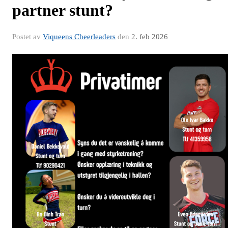
partner stunt?
Postet av
Viqueens Cheerleaders
den
2. feb 2026