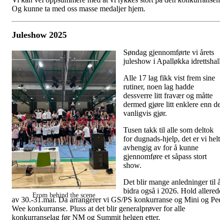
Og kunne ta med oss masse medaljer hjem.
Juleshow 2025
Søndag gjennomførte vi årets
juleshow i Apalløkka idrettshall
Alle 17 lag fikk vist frem sine
rutiner, noen lag hadde
dessverre litt fravær og måtte
dermed gjøre litt enklere enn d
vanligvis gjør.
Tusen takk til alle som deltok
for dugnads-hjelp, det er vi helt
avhengig av for å kunne
gjennomføre et såpass stort
show.
Det blir mange anledninger til 
bidra også i 2026. Hold allered
From behind the scene
av 30.-31.mai. Da arrangerer vi GS/PS konkurranse og Mini og Pe
Wee konkurranse. Pluss at det blir generalprøver for alle
konkurranselag før NM og Summit helgen etter.