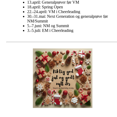
13.april: Generalprøver før VM
18.april: Spring Open
22.-24.april: VM i Cheerleading
30.-31.mai: Next Generation og generalprøve før
NM/Summit
5.-7.juni: NM og Summit
3.-5.juli: EM i Cheerleading