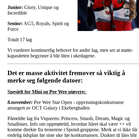
Junior:
Glory, Unique og
Incredible
Senior:
AG5, Royals, Spirit og
Force
Totalt 17 lag
Vi vurderer kontinuerlig behovet for andre lag, men ser at matte-
kapasiteten begynner å blir liten i ukedagene.
Det er masse aktivitet fremover så viktig å
merke seg følgende datoer:
Spesielt for
M
ini og Pee Wee utøvere:
8.november:
Pee Wee Star Open - oppvisningskonkurranse
arrangert av OCT Galaxy i Ekeberghallen
Påmeldte lag fra Viqueens: Princess, Smash, Dream, Magic og
Smallstars. Info om oppmøtetid, hvordan håret skal være ++ vil
komme direkte fra trenerene i Spond-gruppene. Merk at vi ikke får
endelig tidsplan før siste uke før konkurransen. Drakter til låns blir