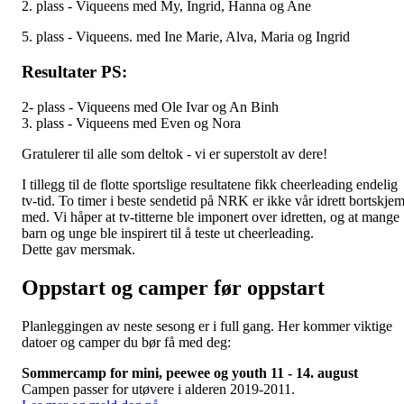
2. plass - Viqueens med My, Ingrid, Hanna og Ane
5. plass - Viqueens. med Ine Marie, Alva, Maria og Ingrid
Resultater PS:
2- plass - Viqueens med Ole Ivar og An Binh
3. plass - Viqueens med Even og Nora
Gratulerer til alle som deltok - vi er superstolt av dere!
I tillegg til de flotte sportslige resultatene fikk cheerleading endelig
tv-tid. To timer i beste sendetid på NRK er ikke vår idrett bortskjem
med. Vi håper at tv-titterne ble imponert over idretten, og at mange
barn og unge ble inspirert til å teste ut cheerleading.
Dette gav mersmak.
Oppstart og camper før oppstart
Planleggingen av neste sesong er i full gang. Her kommer viktige
datoer og camper du bør få med deg:
Sommercamp for mini, peewee og youth 11 - 14. august
Campen passer for utøvere i alderen 2019-2011.