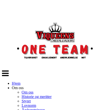
Veksle
navigasjon
Hjem
Om oss
Om oss
Historie og meritter
Styret
Lovnorm
Årsberetninger