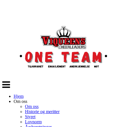
Veksle
navigasjon
Hjem
Om oss
Om oss
Historie og meritter
Styret
Lovnorm
Årsberetninger