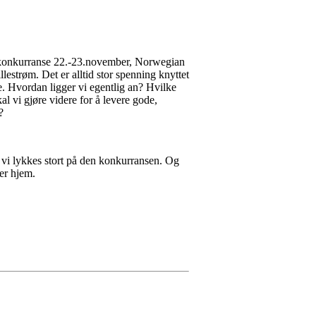
 konkurranse 22.-23.november, Norwegian
strøm. Det er alltid stor spenning knyttet
e. Hvordan ligger vi egentlig an? Hvilke
al vi gjøre videre for å levere gode,
?
vi lykkes stort på den konkurransen. Og
er hjem.