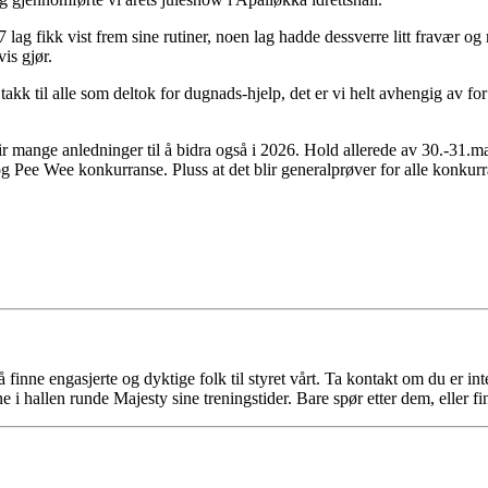
7 lag fikk vist frem sine rutiner, noen lag hadde dessverre litt fravær og
vis gjør.
takk til alle som deltok for dugnads-hjelp, det er vi helt avhengig av fo
ir mange anledninger til å bidra også i 2026. Hold allerede av 30.-31.
g Pee Wee konkurranse. Pluss at det blir generalprøver for alle konku
finne engasjerte og dyktige folk til styret vårt. Ta kontakt om du er int
ne i hallen runde Majesty sine treningstider. Bare spør etter dem, eller