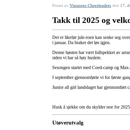
Postet av
Viqueens Cheerleaders
den
17. d
Takk til 2025 og vel
Det er likefør jule-roen kan senke seg over 
i januar. Da braker det løs igjen.
Denne høsten har vært fullspekket av arrang
siden vi har så høy husleie.
Sesongen startet med Coed-camp og Max-
I september gjennomførte vi for første gan
Junior all girl landslaget har gjennomført
Husk å sjekke om du skylder noe for 2025 o
Utøverutvalg