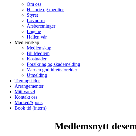
Om oss
Historie og meritter
Styret
Lovnorm
Årsberetninger
Lagene
Hallen vår
Medlemskap
Medlemskap
Bli Medlem
Kostnader
Forsikring og skademelding
Vær en god idrettsforelder
Utmelding
Treningstider
Arrangementer
Mitt varsel
Kontakt oss
Marked/Spons
Book tid (intern)
Medlemsnytt desem