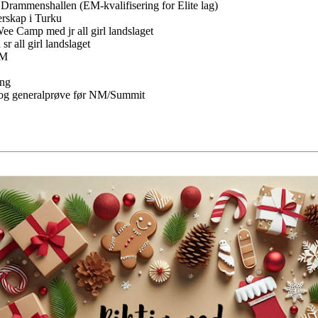
 Drammenshallen (EM-kvalifisering for Elite lag)
erskap i Turku
ee Camp med jr all girl landslaget
r all girl landslaget
VM
ing
 og generalprøve før NM/Summit