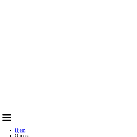
Veksle
navigasjon
Hjem
Om oss