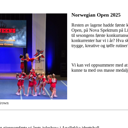
Norwegian Open 2025
Resten av lagene hadde første
Open, på Nova Spektrum på Lille
til sesongens første konkurrans
konkurrenter har vi i år? Hva sk
trygge, kreative og tøffe rutiner
Vi kan vel oppsummere med at 
kunne ta med oss masse medalj
Crown
 gjennomførte vi årets juleshow i Apalløkka idrettshall.