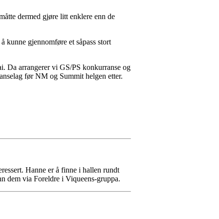
 måtte dermed gjøre litt enklere enn de
r å kunne gjennomføre et såpass stort
mai. Da arrangerer vi GS/PS konkurranse og
rranselag før NM og Summit helgen etter.
eressert. Hanne er å finne i hallen rundt
 finn dem via Foreldre i Viqueens-gruppa.