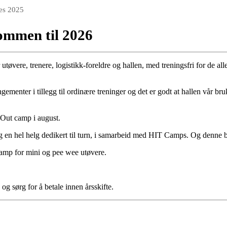
es 2025
kommen til 2026
utøvere, trenere, logistikk-foreldre og hallen, med treningsfri for de alle
ementer i tillegg til ordinære treninger og det er godt at hallen vår br
Out camp i august.
g en hel helg dedikert til turn, i samarbeid med HIT Camps. Og denne b
 camp for mini og pee wee utøvere.
g sørg for å betale innen årsskifte.