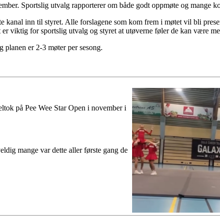
esember. Sportslig utvalg rapporterer om både godt oppmøte og mange ko
 kanal inn til styret. Alle forslagene som kom frem i møtet vil bli prese
er viktig for sportslig utvalg og styret at utøverne føler de kan være m
 og planen er 2-3 møter per sesong.
eltok på Pee Wee Star Open i november i
eldig mange var dette aller første gang de