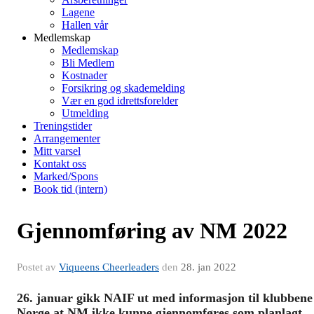
Lagene
Hallen vår
Medlemskap
Medlemskap
Bli Medlem
Kostnader
Forsikring og skademelding
Vær en god idrettsforelder
Utmelding
Treningstider
Arrangementer
Mitt varsel
Kontakt oss
Marked/Spons
Book tid (intern)
Gjennomføring av NM 2022
Postet av
Viqueens Cheerleaders
den
28. jan 2022
26. januar gikk NAIF ut med informasjon til klubbene 
Norge at NM ikke kunne gjennomføres som planlagt