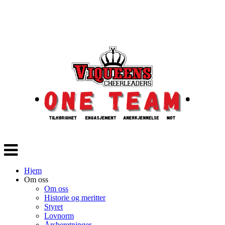
Veksle
navigasjon
Hjem
Om oss
Om oss
Historie og meritter
Styret
Lovnorm
Årsberetninger