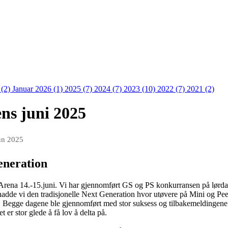
 (2)
Januar 2026 (1)
2025 (7)
2024 (7)
2023 (10)
2022 (7)
2021 (2)
ns juni 2025
un 2025
eneration
 Arena 14.-15.juni. Vi har gjennomført GS og PS konkurransen på lørdag
adde vi den tradisjonelle Next Generation hvor utøvere på Mini og Pee
egge dagene ble gjennomført med stor suksess og tilbakemeldingene vi ha
er stor glede å få lov å delta på.