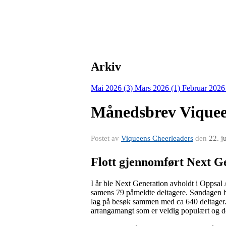
Arkiv
Mai 2026 (3)
Mars 2026 (1)
Februar 2026
Månedsbrev Viquee
Postet av
Viqueens Cheerleaders
den
22. j
Flott gjennomført Next G
I år ble Next Generation avholdt i Oppsal
samens 79 påmeldte deltagere. Søndagen h
lag på besøk sammen med ca 640 deltager. B
arrangamangt som er veldig populært og det 