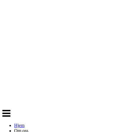
Veksle
navigasjon
Hjem
Om oss