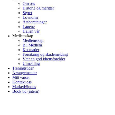
Om oss
Historie og meritter
Styret
Lovnorm
Årsberetninger
Lagene
Hallen vår
Medlemskap
Medlemskap
Bli Medlem
Kostnader
Forsikring og skademelding
Vær en god idrettsforelder
Utmelding
Treningstider
Arrangementer
Mitt varsel
Kontakt oss
Marked/Spons
Book tid (intern)