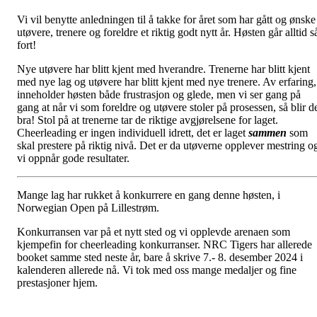
Vi vil benytte anledningen til å takke for året som har gått og ønske
utøvere, trenere og foreldre et riktig godt nytt år. Høsten går alltid s
fort!
Nye utøvere har blitt kjent med hverandre. Trenerne har blitt kjent
med nye lag og utøvere har blitt kjent med nye trenere. Av erfaring,
inneholder høsten både frustrasjon og glede, men vi ser gang på
gang at når vi som foreldre og utøvere stoler på prosessen, så blir d
bra! Stol på at trenerne tar de riktige avgjørelsene for laget.
Cheerleading er ingen individuell idrett, det er laget
sammen
som
skal prestere på riktig nivå. Det er da utøverne opplever mestring o
vi oppnår gode resultater.
Mange lag har rukket å konkurrere en gang denne høsten, i
Norwegian Open på Lillestrøm.
Konkurransen var på et nytt sted og vi opplevde arenaen som
kjempefin for cheerleading konkurranser. NRC Tigers har allerede
booket samme sted neste år, bare å skrive 7.- 8. desember 2024 i
kalenderen allerede nå. Vi tok med oss mange medaljer og fine
prestasjoner hjem.