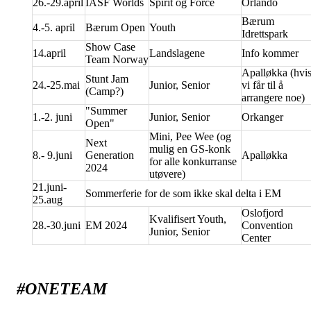
26.-29.april
IASF Worlds
Spirit og Force
Orlando
Bærum
4.-5. april
Bærum Open
Youth
Idrettspark
Show Case
14.april
Landslagene
Info kommer
Team Norway
Apalløkka (hvi
Stunt Jam
24.-25.mai
Junior, Senior
vi får til å
(Camp?)
arrangere noe)
"Summer
1.-2. juni
Junior, Senior
Orkanger
Open"
Mini, Pee Wee (og
Next
mulig en GS-konk
8.- 9.juni
Generation
Apalløkka
for alle konkurranse
2024
utøvere)
21.juni-
Sommerferie for de som ikke skal delta i EM
25.aug
Oslofjord
Kvalifisert Youth,
28.-30.juni
EM 2024
Convention
Junior, Senior
Center
#ONETEAM