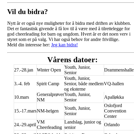
Vil du bidra?
Nytt år er også nye muligheter for å bidra med driften av klubben.
Det er
fantastisk
givende å få lov til å være med å tilrettelegge for
god cheerleading for barn og ungdom. Hvert år er det noen verv i
styret som er på valg. Vi har også behov for andre frivillige.
Meld din interesse her:
Jeg kan bidra!
Vårens datoer:
Youth, Junior,
27.-28.jan
Winter Open
Drammenshalle
Senior
Youth, Junior,
3.-4. feb
Spirit Camp
Senior, både medlem
VQ-hallen
og eksterne
Generalprøver
Youth, Junior,
10.mars
Apalløkka
NM
Senior
Oslofjord
Youth, Junior,
15.-17.mars
NM-helgen
Convention
Senior
Center
VM
Landslag, junior og
24.-29.april
Orlando
Cheerleading
senior