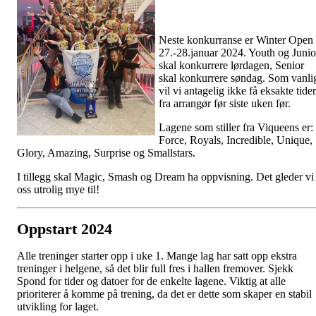
Neste konkurranse er Winter Open
27.-28.januar 2024. Youth og Junio
skal konkurrere lørdagen, Senior
skal konkurrere søndag. Som vanli
vil vi antagelig ikke få eksakte tider
fra arrangør før siste uken før.
Lagene som stiller fra Viqueens er:
Force, Royals, Incredible, Unique,
Glory, Amazing, Surprise og Smallstars.
I tillegg skal Magic, Smash og Dream ha oppvisning. Det gleder vi
oss utrolig mye til!
Oppstart 2024
Alle treninger starter opp i uke 1. Mange lag har satt opp ekstra
treninger i helgene, så det blir full fres i hallen fremover. Sjekk
Spond for tider og datoer for de enkelte lagene. Viktig at alle
prioriterer å komme på trening, da det er dette som skaper en stabil
utvikling for laget.