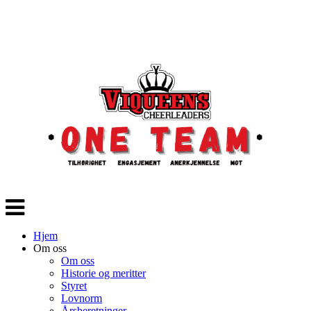
Veksle
navigasjon
Hjem
Om oss
Om oss
Historie og meritter
Styret
Lovnorm
Årsberetninger