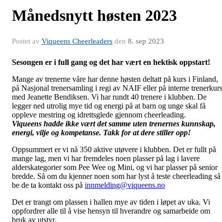
Månedsnytt høsten 2023
Postet av
Viqueens Cheerleaders
den
8. sep 2023
Sesongen er i full gang og det har vært en hektisk oppstart!
Mange av trenerne våre har denne høsten deltatt på kurs i Finland,
på Nasjonal trenersamling i regi av NAIF eller på interne trenerkur
med Jeanette Bendiksen. Vi har rundt 40 trenere i klubben. De
legger ned utrolig mye tid og energi på at barn og unge skal få
oppleve mestring og idrettsglede gjennom cheerleading.
Viqueens hadde ikke vært det samme uten trenernes kunnskap,
energi, vilje og kompetanse. Takk for at dere stiller opp!
Oppsummert er vi nå 350 aktive utøvere i klubben. Det er fullt på
mange lag, men vi har fremdeles noen plasser på lag i lavere
alderskategorier som Pee Wee og Mini, og vi har plasser på senior
bredde. Så om du kjenner noen som har lyst å teste cheerleading så
be de ta kontakt oss på
innmelding@viqueens.no
Det er trangt om plassen i hallen mye av tiden i løpet av uka. Vi
oppfordrer alle til å vise hensyn til hverandre og samarbeide om
bruk av utstyr.