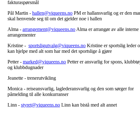
fakturaspørsmål
Pål Martin -
hallen@viqueens.no
PM er hallansvarlig og er den ma
skal henvende seg til om det gjelder noe i hallen
Alma -
arrangement@viqueens.no
Alma er arrangør av alle interne
arrangementer
Kristine -
sportsligutvalg@viqueens.no
Kristine er sportslig leder 
kan hjelpe med alt som har med det sportslige å gjøre
Petter -
marked@viqueens.no
Petter er ansvarlig for spons, klubbtø
og klubbdugnader
Jeanette - trenerutvikling
Monica - reiseansvarlig, laglederansvarlig og den som sørger for
påmelding til alle konkurranser
Linn -
styret@viqueens.no
Linn kan bistå med alt annet