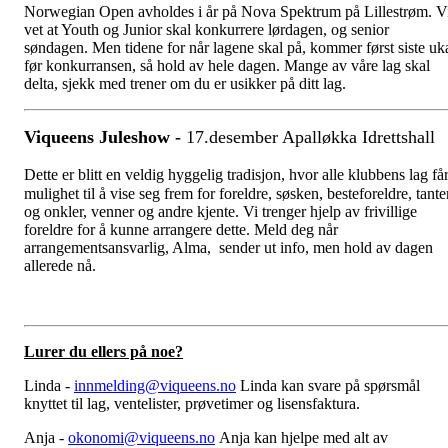
Norwegian Open avholdes i år på Nova Spektrum på Lillestrøm. V
vet at Youth og Junior skal konkurrere lørdagen, og senior
søndagen. Men tidene for når lagene skal på, kommer først siste uk
før konkurransen, så hold av hele dagen. Mange av våre lag skal
delta, sjekk med trener om du er usikker på ditt lag.
Viqueens Juleshow -
17.desember Apalløkka Idrettshall
Dette er blitt en veldig hyggelig tradisjon, hvor alle klubbens lag få
mulighet til å vise seg frem for foreldre, søsken, besteforeldre, tante
og onkler, venner og andre kjente. Vi trenger hjelp av frivillige
foreldre for å kunne arrangere dette. Meld deg når
arrangementsansvarlig, Alma, sender ut info, men hold av dagen
allerede nå.
Lurer du ellers på noe?
Linda -
innmelding@viqueens.no
Linda kan svare på spørsmål
knyttet til lag, ventelister, prøvetimer og lisensfaktura.
Anja -
okonomi@viqueens.no
Anja kan hjelpe med alt av