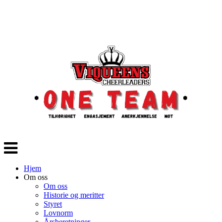
Veksle
navigasjon
Hjem
Om oss
Om oss
Historie og meritter
Styret
Lovnorm
Årsberetninger