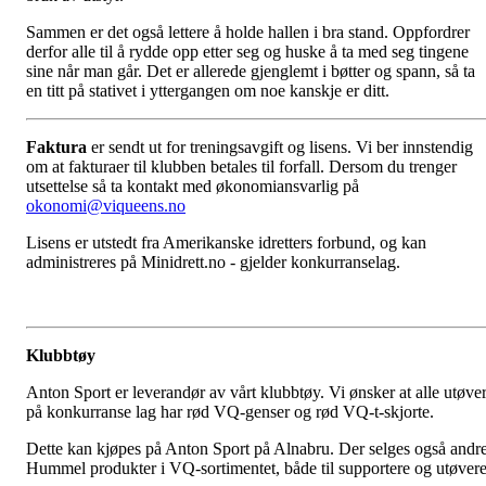
Sammen er det også lettere å holde hallen i bra stand. Oppfordrer
derfor alle til å rydde opp etter seg og huske å ta med seg tingene
sine når man går. Det er allerede gjenglemt i bøtter og spann, så ta
en titt på stativet i yttergangen om noe kanskje er ditt.
Faktura
er sendt ut for treningsavgift og lisens. Vi ber innstendig
om at fakturaer til klubben betales til forfall. Dersom du trenger
utsettelse så ta kontakt med økonomiansvarlig på
okonomi@viqueens.no
Lisens er utstedt fra Amerikanske idretters forbund, og kan
administreres på Minidrett.no - gjelder konkurranselag.
Klubbtøy
Anton Sport er leverandør av vårt klubbtøy. Vi ønsker at alle utøve
på konkurranse lag har rød VQ-genser og rød VQ-t-skjorte.
Dette kan kjøpes på Anton Sport på Alnabru. Der selges også andr
Hummel produkter i VQ-sortimentet, både til supportere og utøvere