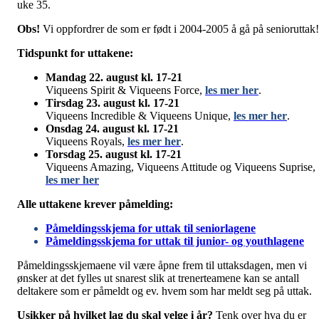
uke 35.
Obs!
Vi oppfordrer de som er født i 2004-2005 å gå på senioruttak
Tidspunkt for uttakene:
Mandag 22. august kl. 17-21
Viqueens Spirit & Viqueens Force,
les mer her
.
Tirsdag 23. august kl. 17-21
Viqueens Incredible & Viqueens Unique,
les mer her
.
Onsdag 24. august kl. 17-21
Viqueens Royals,
les mer her
.
Torsdag 25. august kl. 17-21
Viqueens Amazing, Viqueens Attitude og Viqueens Suprise,
les mer her
Alle uttakene krever påmelding:
Påmeldingsskjema for uttak til seniorlagene
Påmeldingsskjema for uttak til junior- og youthlagene
Påmeldingsskjemaene vil være åpne frem til uttaksdagen, men vi
ønsker at det fylles ut snarest slik at trenerteamene kan se antall
deltakere som er påmeldt og ev. hvem som har meldt seg på uttak.
Usikker på hvilket lag du skal velge i år?
Tenk over hva du er