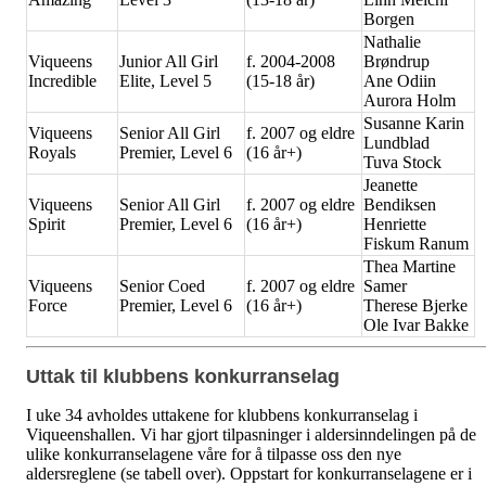
Borgen
Nathalie
Viqueens
Junior All Girl
f. 2004-2008
Brøndrup
Incredible
Elite, Level 5
(15-18 år)
Ane Odiin
Aurora Holm
Susanne Karin
Viqueens
Senior All Girl
f. 2007 og eldre
Lundblad
Royals
Premier, Level 6
(16 år+)
Tuva Stock
Jeanette
Viqueens
Senior All Girl
f. 2007 og eldre
Bendiksen
Spirit
Premier, Level 6
(16 år+)
Henriette
Fiskum Ranum
Thea Martine
Viqueens
Senior Coed
f. 2007 og eldre
Samer
Force
Premier, Level 6
(16 år+)
Therese Bjerke
Ole Ivar Bakke
Uttak til klubbens konkurranselag
I uke 34 avholdes uttakene for klubbens konkurranselag i
Viqueenshallen. Vi har gjort tilpasninger i aldersinndelingen på de
ulike konkurranselagene våre for å tilpasse oss den nye
aldersreglene (se tabell over). Oppstart for konkurranselagene er i