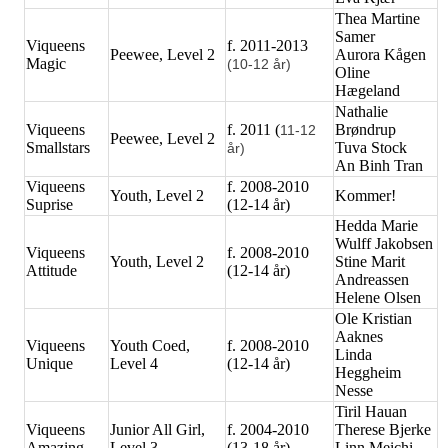
Thea Martine
Samer
Viqueens
f. 2011-2013
Peewee, Level 2
Aurora Kågen
Magic
(10-12 år)
Oline
Hægeland
Nathalie
Viqueens
f. 2011 (
Brøndrup
11-12
Peewee, Level 2
Smallstars
Tuva Stock
år)
An Binh Tran
Viqueens
f. 2008-2010
Youth, Level 2
Kommer!
Suprise
(12-14 år)
Hedda Marie
Wulff Jakobsen
Viqueens
f. 2008-2010
Youth, Level 2
Stine Marit
Attitude
(12-14 år)
Andreassen
Helene Olsen
Ole Kristian
Aaknes
Viqueens
Youth Coed,
f. 2008-2010
Linda
Unique
Level 4
(12-14 år)
Heggheim
Nesse
Tiril Hauan
Viqueens
Junior All Girl,
f. 2004-2010
Therese Bjerke
Amazing
Level 3
(13-18 år)
Linn Meichi