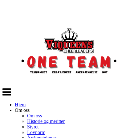
Veksle
navigasjon
Hjem
Om oss
Om oss
Historie og meritter
Styret
Lovnorm
Årsberetninger