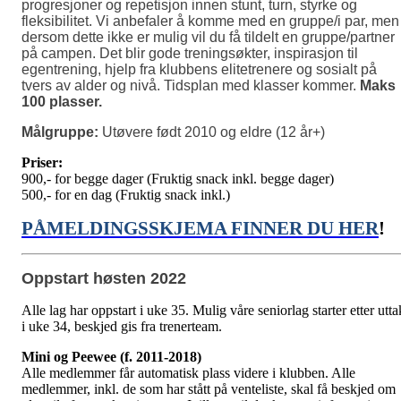
progresjoner og repetisjon innen stunt, turn, styrke og
fleksibilitet. Vi anbefaler å komme med en gruppe/i par, men
dersom dette ikke er mulig vil du få tildelt en gruppe/partner
på campen. Det blir gode treningsøkter, inspirasjon til
egentrening, hjelp fra klubbens elitetrenere og sosialt på
tvers av alder og nivå. Tidsplan med klasser kommer.
Maks
100 plasser.
Målgruppe:
Utøvere født 2010 og eldre (12 år+)
Priser:
900,- for begge dager (Fruktig snack inkl. begge dager)
500,- for en dag (Fruktig snack inkl.)
PÅMELDINGSSKJEMA FINNER DU HER
!
Oppstart høsten 2022
Alle lag har oppstart i uke 35. Mulig våre seniorlag starter etter utta
i uke 34, beskjed gis fra trenerteam.
Mini og Peewee (f. 2011-2018)
Alle medlemmer får automatisk plass videre i klubben. Alle
medlemmer, inkl. de som har stått på venteliste, skal få beskjed om