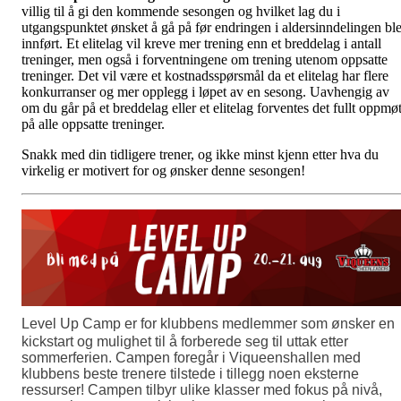
villig til å gi den kommende sesongen og hvilket lag du i
utgangspunktet ønsket å gå på før endringen i aldersinndelingen bl
innført. Et elitelag vil kreve mer trening enn et breddelag i antall
treninger, men også i forventningene om trening utenom oppsatte
treninger. Det vil være et kostnadsspørsmål da et elitelag har flere
konkurranser og mer opplegg i løpet av en sesong. Uavhengig av
om du går på et breddelag eller et elitelag forventes det fullt oppmø
på alle oppsatte treninger.
Snakk med din tidligere trener, og ikke minst kjenn etter hva du
virkelig er motivert for og ønsker denne sesongen!
Level Up Camp er for klubbens medlemmer som ønsker en
kickstart og mulighet til å forberede seg til uttak etter
sommerferien. Campen foregår i Viqueenshallen med
klubbens beste trenere tilstede i tillegg noen eksterne
ressurser! Campen tilbyr ulike klasser med fokus på nivå,