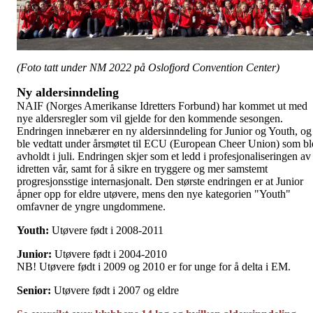
(Foto tatt under NM 2022 på Oslofjord Convention Center)
Ny aldersinndeling
NAIF (Norges Amerikanse Idretters Forbund) har kommet ut med
nye aldersregler som vil gjelde for den kommende sesongen.
Endringen innebærer en ny aldersinndeling for Junior og Youth, og
ble vedtatt under årsmøtet til ECU (European Cheer Union) som bl
avholdt i juli. Endringen skjer som et ledd i profesjonaliseringen av
idretten vår, samt for å sikre en tryggere og mer samstemt
progresjonsstige internasjonalt. Den største endringen er at Junior
åpner opp for eldre utøvere, mens den nye kategorien "Youth"
omfavner de yngre ungdommene.
Youth:
Utøvere født i 2008-2011
Junior:
Utøvere født i 2004-2010
NB! Utøvere født i 2009 og 2010 er for unge for å delta i EM.
Senior:
Utøvere født i 2007 og eldre