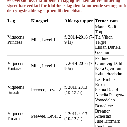
Se oversikt over klubbens 14 lag og hvilken aldersinndeling
styret har vedtatt for klubbens lag den kommende sesongen: f
den yngste aldersgruppen til den eldste.
Lag
Kategori
Aldersgrupper
Trenerteam
Maren Solli
Torp
Viqueens
f. 2014-2016 (7-
Tia Viken
Mini, Level 1
Princess
9 år)
Teigre
Lillian Dariela
Gazmuri
Pauline
Viqueens
f. 2014-2016
Grundvig Dahl
(7-
Mini, Level 1
Fantasy
Nora Gjerdrum
9 år)
Isabel S
tadheim
Lea Emilie
Eriksen
Viqueens
f. 2011-2013
Peewee, Level 2
Selma Roald
Smash
(10-12 år)
Amelia Ringen-
Vatnedalen
Benedicte
Brønner
Viqueens
f. 2011-2013
Peewee, Level 2
Arnestad
Dream
(10-12 år)
Julie Bromark
Eva Kjær