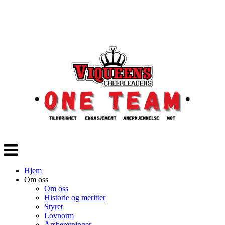
Veksle
navigasjon
Hjem
Om oss
Om oss
Historie og meritter
Styret
Lovnorm
Årsberetninger