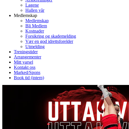
Lagene
Hallen vår
Medlemskap
Medlemskap
Bli Medlem
Kostnader
Forsikring og skademelding
Vær en god idrettsforelder
Utmelding
Treningstider
Arrangementer
Mitt varsel
Kontakt oss
Marked/Spons
Book tid (intern)