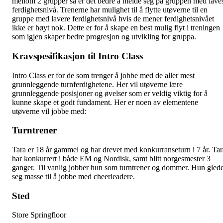
mellom 2 grupper så er det bedre å melde seg på gruppen med lave
ferdighetsnivå. Trenerne har mulighet til å flytte utøverne til en
gruppe med lavere ferdighetsnivå hvis de mener ferdighetsnivået
ikke er høyt nok. Dette er for å skape en best mulig flyt i treningen
som igjen skaper bedre progresjon og utvikling for gruppa.
Kravspesifikasjon til Intro Class
Intro Class er for de som trenger å jobbe med de aller mest
grunnleggende turnferdighetene. Her vil utøverne lære
grunnleggende posisjoner og øvelser som er veldig viktig for å
kunne skape et godt fundament. Her er noen av elementene
utøverne vil jobbe med:
Turntrener
Tara er 18 år gammel og har drevet med konkurranseturn i 7 år. Tar
har konkurrert i både EM og Nordisk, samt blitt norgesmester 3
ganger. Til vanlig jobber hun som turntrener og dommer. Hun gled
seg masse til å jobbe med cheerleadere.
Sted
Store Springfloor