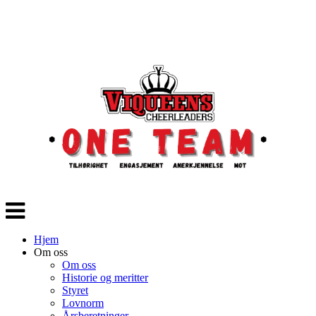
Veksle
navigasjon
Hjem
Om oss
Om oss
Historie og meritter
Styret
Lovnorm
Årsberetninger