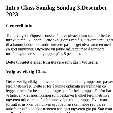
Intro Class Søndag Søndag 3.Desember
2023
Generell info
Turnutvalget i Viqueens ønsker å heve nivået i turn samt forbedre
turnkulturen i klubben. Dette skal gjøres ved å gi utøverne mulighe
til å kunne jobbe med andre utøvere på sitt eget nivå sammen med
en god turntrener. Utøverne vil jobbe målrettet med å forbedre
turnferdighetene sine i grupper på 4-8 personer.
Dette tilbudet gjelder kun utøvere som går i Viqueens.
Valg av riktig Class
Det er veldig viktig at utøveren kommer inn i en gruppe som passer
ferdighetsnivået. Dette er for å kunne optimalisere treningen og
legge til rette for best mulig progresjon for hele gruppa. Derfor har
vi laget en kravspesifikasjon som beskriver hvilket ferdighetsnivå
utøveren må være på for å kunne velge riktig gruppe. Hvis man
fortsatt er usikker på hvilken gruppe man skal melde seg på, så
anbefaler vi å kontakte treneren for laget utøveren går på. Står man