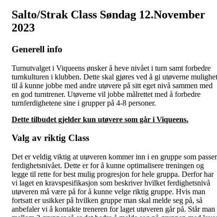
Salto/Strak Class Søndag 12.November
2023
Generell info
Turnutvalget i Viqueens ønsker å heve nivået i turn samt forbedre
turnkulturen i klubben. Dette skal gjøres ved å gi utøverne mulighe
til å kunne jobbe med andre utøvere på sitt eget nivå sammen med
en god turntrener. Utøverne vil jobbe målrettet med å forbedre
turnferdighetene sine i grupper på 4-8 personer.
Dette tilbudet gjelder kun utøvere som går i Viqueens.
Valg av riktig Class
Det er veldig viktig at utøveren kommer inn i en gruppe som passer
ferdighetsnivået. Dette er for å kunne optimalisere treningen og
legge til rette for best mulig progresjon for hele gruppa. Derfor har
vi laget en kravspesifikasjon som beskriver hvilket ferdighetsnivå
utøveren må være på for å kunne velge riktig gruppe. Hvis man
fortsatt er usikker på hvilken gruppe man skal melde seg på, så
anbefaler vi å kontakte treneren for laget utøveren går på. Står man