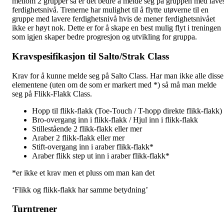
mellom 2 grupper så er det bedre å melde seg på gruppen med lave
ferdighetsnivå. Trenerne har mulighet til å flytte utøverne til en
gruppe med lavere ferdighetsnivå hvis de mener ferdighetsnivået
ikke er høyt nok. Dette er for å skape en best mulig flyt i treningen
som igjen skaper bedre progresjon og utvikling for gruppa.
Kravspesifikasjon til Salto/Strak Class
Krav for å kunne melde seg på Salto Class. Har man ikke alle disse
elementene (uten om de som er markert med *) så må man melde
seg på Flikk-Flakk Class.
Hopp til flikk-flakk (Toe-Touch / T-hopp direkte flikk-flakk)
Bro-overgang inn i flikk-flakk / Hjul inn i flikk-flakk
Stillestående 2 flikk-flakk eller mer
Araber 2 flikk-flakk eller mer
Stift-overgang inn i araber flikk-flakk*
Araber flikk step ut inn i araber flikk-flakk*
*er ikke et krav men et pluss om man kan det
‘Flikk og flikk-flakk har samme betydning’
Turntrener