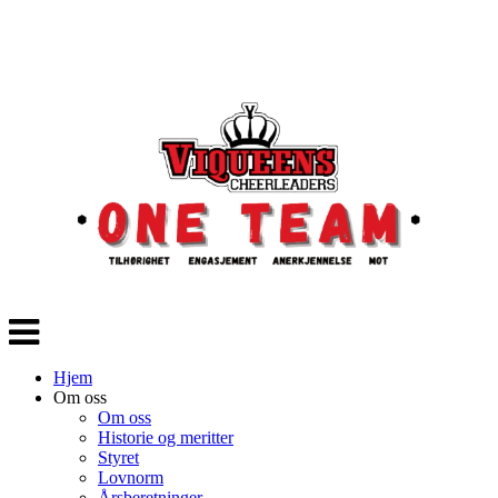
Veksle
navigasjon
Hjem
Om oss
Om oss
Historie og meritter
Styret
Lovnorm
Årsberetninger