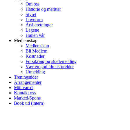
Om oss
Historie og meritter
Styret
Lovnorm
Årsberetninger
Lagene
Hallen vår
Medlemskap
Medlemskap
Bli Medlem
Kostnader
Forsikring og skademelding
Vær en god idrettsforelder
Utmelding
Treningstider
Arrangementer
Mitt varsel
Kontakt oss
Marked/Spons
Book tid (intern)