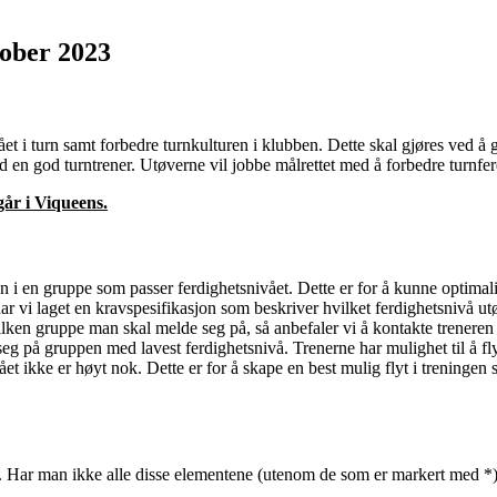
ober 2023
et i turn samt forbedre turnkulturen i klubben. Dette skal gjøres ved å
 en god turntrener. Utøverne vil jobbe målrettet med å forbedre turnfer
går i Viqueens.
 i en gruppe som passer ferdighetsnivået. Dette er for å kunne optimalise
ar vi laget en kravspesifikasjon som beskriver hvilket ferdighetsnivå u
ilken gruppe man skal melde seg på, så anbefaler vi å kontakte treneren 
eg på gruppen med lavest ferdighetsnivå. Trenerne har mulighet til å fl
et ikke er høyt nok. Dette er for å skape en best mulig flyt i treninge
. Har man ikke alle disse elementene (utenom de som er markert med *