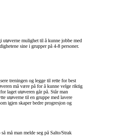
 gi utøverne mulighet til å kunne jobbe med
dighetene sine i grupper på 4-8 personer.
re treningen og legge til rette for best
tøveren må være på for å kunne velge riktig
for laget utøveren går på. Står man
ytte utøverne til en gruppe med lavere
n som igjen skaper bedre progresjon og
) så må man melde seg på Salto/Strak