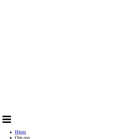
Veksle
navigasjon
Hjem
Om oss