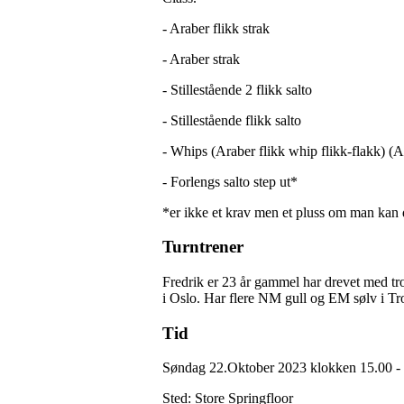
- Araber flikk strak
- Araber strak
- Stillestående 2 flikk salto
- Stillestående flikk salto
- Whips (Araber flikk whip flikk-flakk) (
- Forlengs salto step ut*
*er ikke et krav men et pluss om man kan 
Turntrener
Fredrik er 23 år gammel har drevet med tr
i Oslo. Har flere NM gull og EM sølv i Tr
Tid
Søndag 22.Oktober 2023 klokken 15.00 -
Sted: Store Springfloor