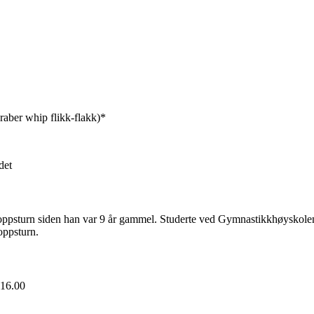
Araber whip flikk-flakk)*
det
oppsturn siden han var 9 år gammel. Studerte ved Gymnastikkhøyskolen
oppsturn.
 16.00