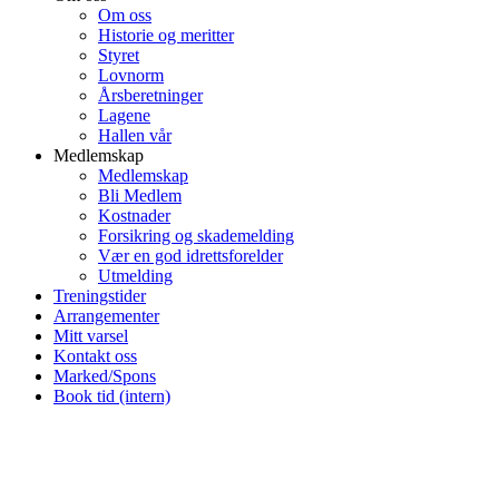
Om oss
Historie og meritter
Styret
Lovnorm
Årsberetninger
Lagene
Hallen vår
Medlemskap
Medlemskap
Bli Medlem
Kostnader
Forsikring og skademelding
Vær en god idrettsforelder
Utmelding
Treningstider
Arrangementer
Mitt varsel
Kontakt oss
Marked/Spons
Book tid (intern)