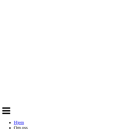
Veksle
navigasjon
Hjem
Om oss