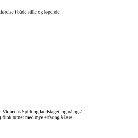
førelse i både stille og løpende.
e Viqueens Spirit og landslaget, og nå også
g flink turner med mye erfaring å lære