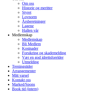
Om oss
Historie og meritter
Styret
Lovnorm
Årsberetninger
Lagene
Hallen vår
Medlemskap
Medlemskap
Bli Medlem
Kostnader
Forsikring og skademelding
Vær en god idrettsforelder
Utmelding
Treningstider
Arrangementer
Mitt varsel
Kontakt oss
Marked/Spons
Book tid (intern)