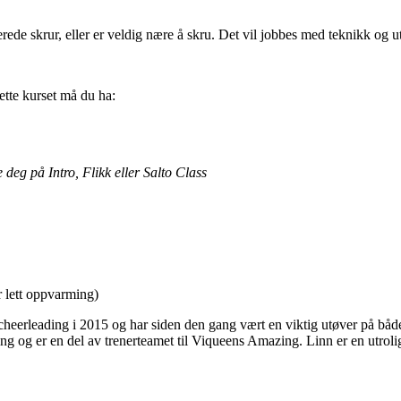
erede skrur, eller er veldig nære å skru. Det vil jobbes med teknikk og ut
ette kurset må du ha:
deg på Intro, Flikk eller Salto Class
r lett oppvarming)
cheerleading i 2015 og har siden den gang vært en viktig utøver på båd
ing og er en del av trenerteamet til Viqueens Amazing. Linn er en utroli