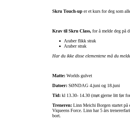
Skru Touch-up
er et kurs for deg som all
Krav til Skru Class,
for å melde deg på d
Araber flikk strak
Araber strak
Har du ikke disse elementene må du melde 
Matte:
Worlds gulvet
Datoer:
SØNDAG 4.juni og 18.juni
Tid:
kl 13.30- 14.30 (møt gjerne litt før fo
Treneren:
Linn Meichi Borgen startet på 
Viqueens Force. Linn har 5 års trenererfar
bort.