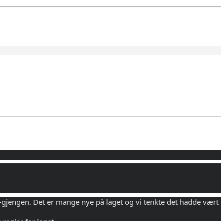
gjengen. Det er mange nye på laget og vi tenkte det hadde vært h