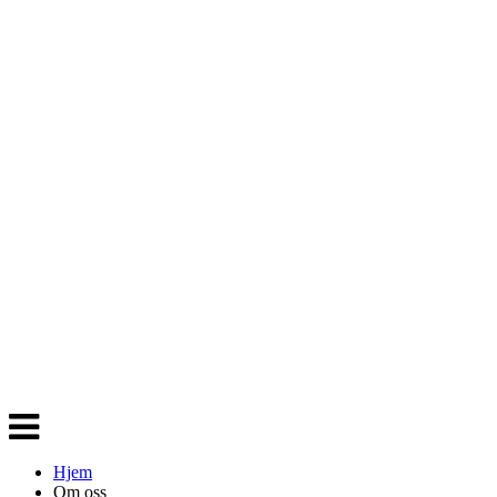
Veksle
navigasjon
Hjem
Om oss