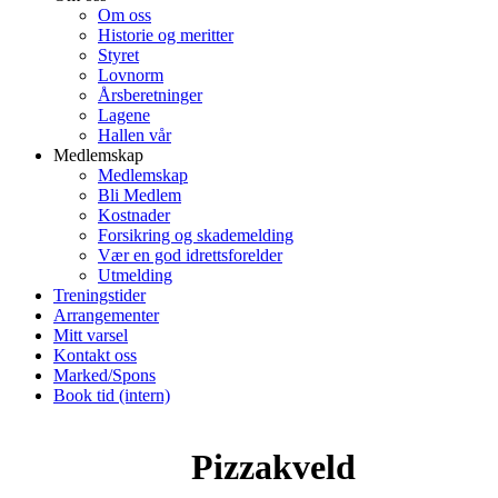
Om oss
Historie og meritter
Styret
Lovnorm
Årsberetninger
Lagene
Hallen vår
Medlemskap
Medlemskap
Bli Medlem
Kostnader
Forsikring og skademelding
Vær en god idrettsforelder
Utmelding
Treningstider
Arrangementer
Mitt varsel
Kontakt oss
Marked/Spons
Book tid (intern)
Pizzakveld