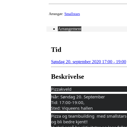
Arrangør:
Smallstars
Arrangement
Tid
Søndag 20. september 2020 17:00 - 19:00
Beskrivelse
Pizzakveld
Når: Søndag 20. September 
Tid: 17:00-19:00, 
Sted: Viqueens hallen 
Pizza og teambuilding  med smallstars-
og bli bedre kjent!!