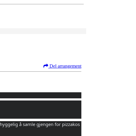
Del arrangement
yggelig å samle gjengen for pizzakos 