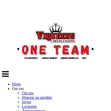
Veksle
navigasjon
Hjem
Om oss
Om oss
Historie og meritter
Styret
Lovnorm
Årsberetninger