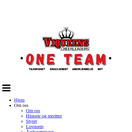
Veksle
navigasjon
Hjem
Om oss
Om oss
Historie og meritter
Styret
Lovnorm
Årsberetninger