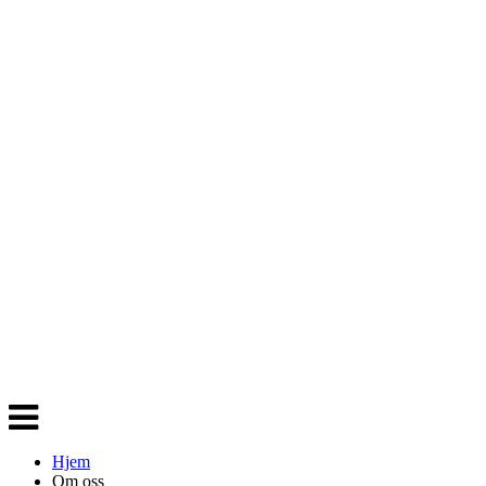
Veksle
navigasjon
Hjem
Om oss