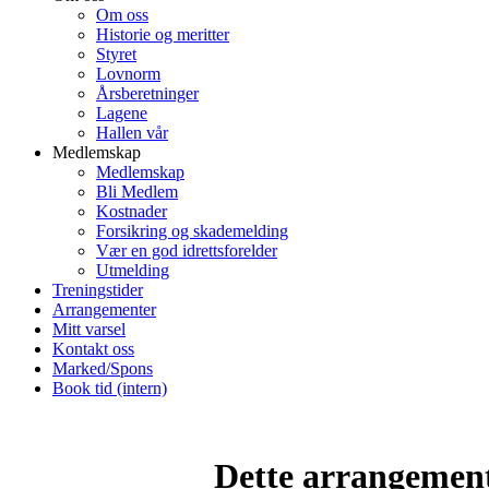
Om oss
Historie og meritter
Styret
Lovnorm
Årsberetninger
Lagene
Hallen vår
Medlemskap
Medlemskap
Bli Medlem
Kostnader
Forsikring og skademelding
Vær en god idrettsforelder
Utmelding
Treningstider
Arrangementer
Mitt varsel
Kontakt oss
Marked/Spons
Book tid (intern)
Dette arrangemente