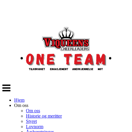
Veksle
navigasjon
Hjem
Om oss
Om oss
Historie og meritter
Styret
Lovnorm
Årsberetninger