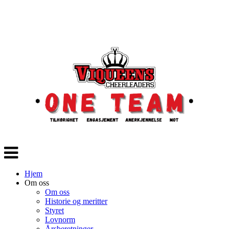
Veksle
navigasjon
Hjem
Om oss
Om oss
Historie og meritter
Styret
Lovnorm
Årsberetninger