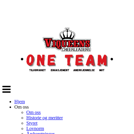
Veksle
navigasjon
Hjem
Om oss
Om oss
Historie og meritter
Styret
Lovnorm
Årsberetninger