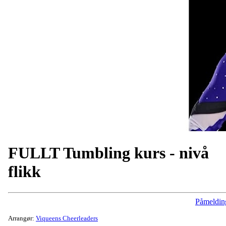
FULLT Tumbling kurs - nivå
flikk
Påmeldin
Arrangør:
Viqueens Cheerleaders