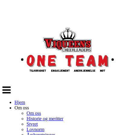
Veksle
navigasjon
Hjem
Om oss
Om oss
Historie og meritter
Styret
Lovnorm
Årsberetninger