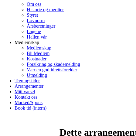
Om oss
Historie og meritter
Styret
Lovnorm
Årsberetninger
Lagene
Hallen vår
Medlemskap
Medlemskap
Bli Medlem
Kostnader
Forsikring og skademelding
Vær en god idrettsforelder
Utmelding
Treningstider
Arrangementer
Mitt varsel
Kontakt oss
Marked/Spons
Book tid (intern)
Dette arrangemente