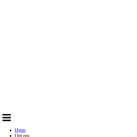
Veksle
navigasjon
Hjem
Om oss