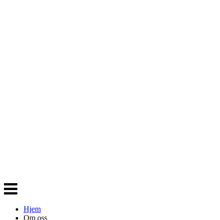
Veksle
navigasjon
Hjem
Om oss