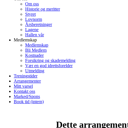
Om oss
Historie og meritter
Styret
Lovnorm
Årsberetninger
Lagene
Hallen vår
Medlemskap
Medlemskap
Bli Medlem
Kostnader
Forsikring og skademelding
Vær en god idrettsforelder
Utmelding
Treningstider
Arrangementer
Mitt varsel
Kontakt oss
Marked/Spons
Book tid (intern)
Dette arrangemente