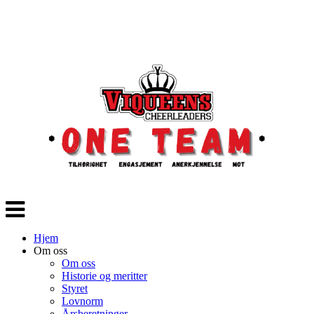
Veksle
navigasjon
Hjem
Om oss
Om oss
Historie og meritter
Styret
Lovnorm
Årsberetninger