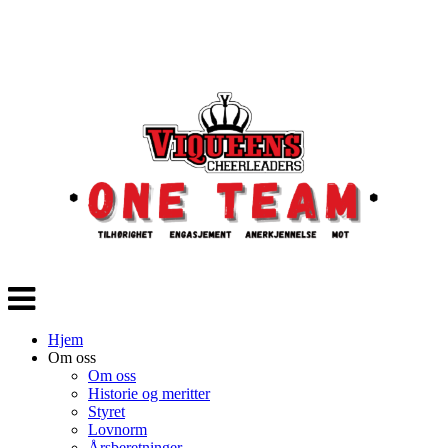
Veksle
navigasjon
Hjem
Om oss
Om oss
Historie og meritter
Styret
Lovnorm
Årsberetninger