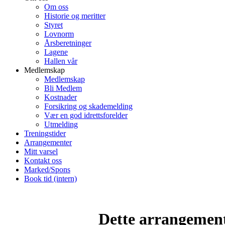
Om oss
Historie og meritter
Styret
Lovnorm
Årsberetninger
Lagene
Hallen vår
Medlemskap
Medlemskap
Bli Medlem
Kostnader
Forsikring og skademelding
Vær en god idrettsforelder
Utmelding
Treningstider
Arrangementer
Mitt varsel
Kontakt oss
Marked/Spons
Book tid (intern)
Dette arrangemente