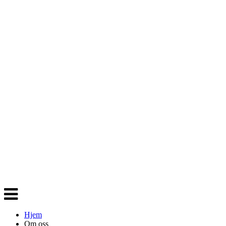
Veksle
navigasjon
Hjem
Om oss