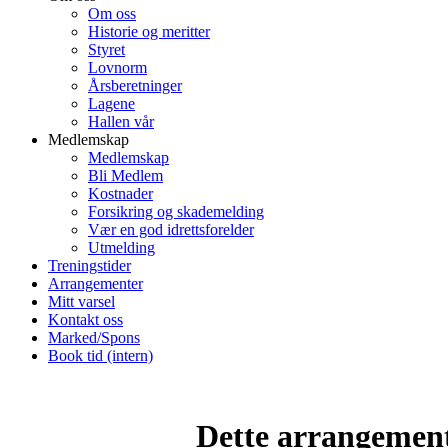
Om oss
Historie og meritter
Styret
Lovnorm
Årsberetninger
Lagene
Hallen vår
Medlemskap
Medlemskap
Bli Medlem
Kostnader
Forsikring og skademelding
Vær en god idrettsforelder
Utmelding
Treningstider
Arrangementer
Mitt varsel
Kontakt oss
Marked/Spons
Book tid (intern)
Dette arrangemente