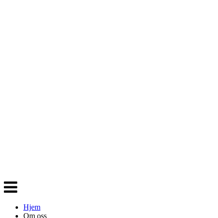
Veksle
navigasjon
Hjem
Om oss