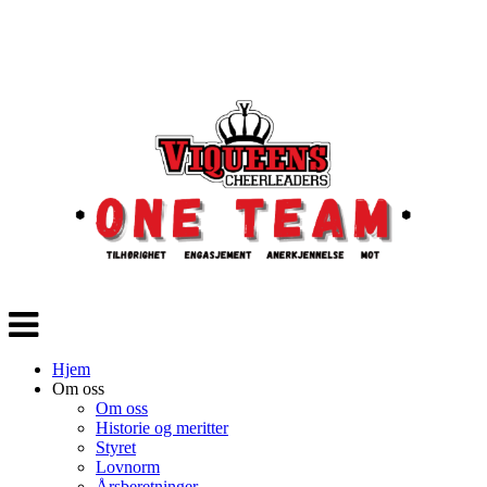
Veksle
navigasjon
Hjem
Om oss
Om oss
Historie og meritter
Styret
Lovnorm
Årsberetninger