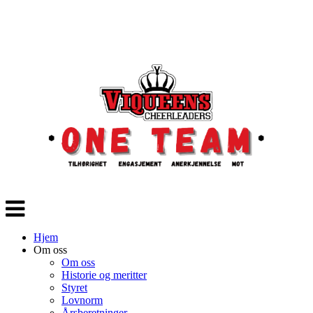
Veksle
navigasjon
Hjem
Om oss
Om oss
Historie og meritter
Styret
Lovnorm
Årsberetninger