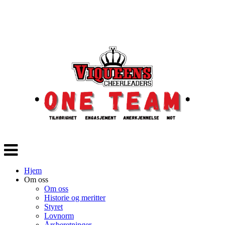
Veksle
navigasjon
Hjem
Om oss
Om oss
Historie og meritter
Styret
Lovnorm
Årsberetninger