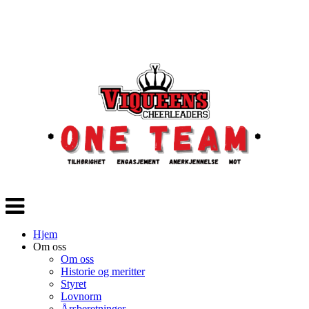
Veksle
navigasjon
Hjem
Om oss
Om oss
Historie og meritter
Styret
Lovnorm
Årsberetninger