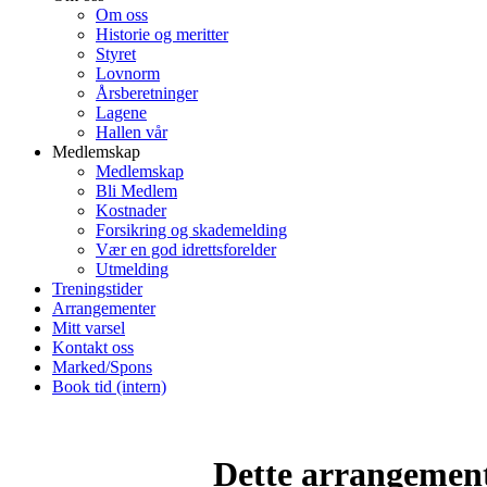
Om oss
Historie og meritter
Styret
Lovnorm
Årsberetninger
Lagene
Hallen vår
Medlemskap
Medlemskap
Bli Medlem
Kostnader
Forsikring og skademelding
Vær en god idrettsforelder
Utmelding
Treningstider
Arrangementer
Mitt varsel
Kontakt oss
Marked/Spons
Book tid (intern)
Dette arrangemente