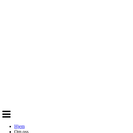
Veksle
navigasjon
Hjem
Om oss