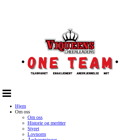
Veksle
navigasjon
Hjem
Om oss
Om oss
Historie og meritter
Styret
Lovnorm
Årsberetninger