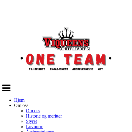
Veksle
navigasjon
Hjem
Om oss
Om oss
Historie og meritter
Styret
Lovnorm
Årsberetninger