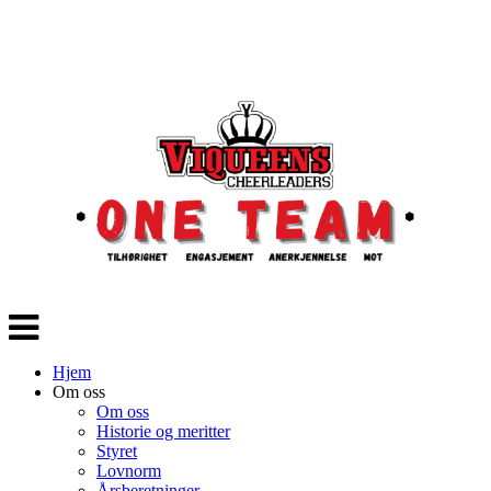
Veksle
navigasjon
Hjem
Om oss
Om oss
Historie og meritter
Styret
Lovnorm
Årsberetninger