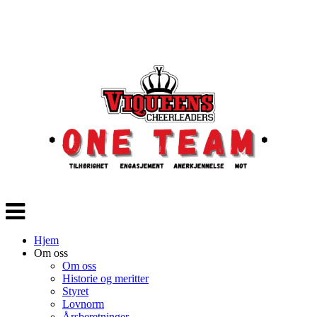
Veksle
navigasjon
Hjem
Om oss
Om oss
Historie og meritter
Styret
Lovnorm
Årsberetninger