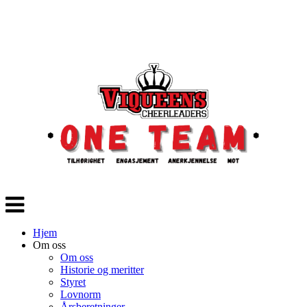
Veksle
navigasjon
Hjem
Om oss
Om oss
Historie og meritter
Styret
Lovnorm
Årsberetninger