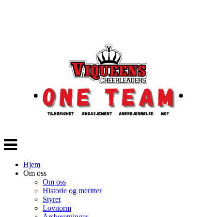
Veksle
navigasjon
Hjem
Om oss
Om oss
Historie og meritter
Styret
Lovnorm
Årsberetninger