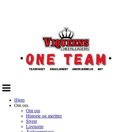
Veksle
navigasjon
Hjem
Om oss
Om oss
Historie og meritter
Styret
Lovnorm
Årsberetninger