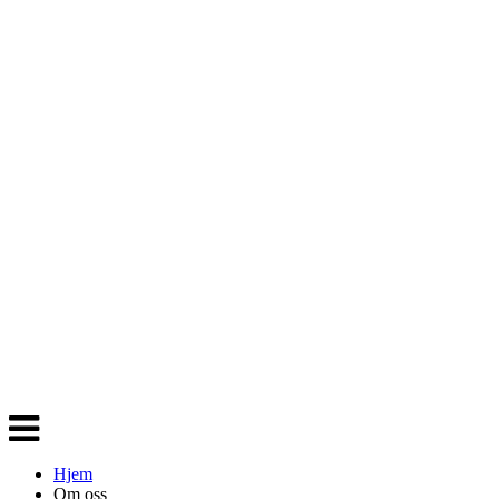
Veksle
navigasjon
Hjem
Om oss