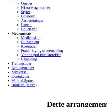
Om oss
Historie og meritter
Styret
Lovnorm
Årsberetninger
Lagene
Hallen vår
Medlemskap
Medlemskap
Bli Medlem
Kostnader
Forsikring og skademelding
Vær en god idrettsforelder
Utmelding
Treningstider
Arrangementer
Mitt varsel
Kontakt oss
Marked/Spons
Book tid (intern)
Dette arrangemente