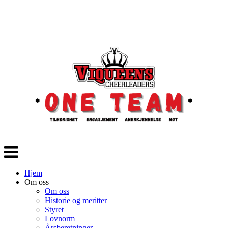
Veksle
navigasjon
Hjem
Om oss
Om oss
Historie og meritter
Styret
Lovnorm
Årsberetninger