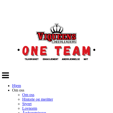
Veksle
navigasjon
Hjem
Om oss
Om oss
Historie og meritter
Styret
Lovnorm
Årsberetninger