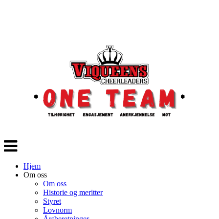
Veksle
navigasjon
Hjem
Om oss
Om oss
Historie og meritter
Styret
Lovnorm
Årsberetninger