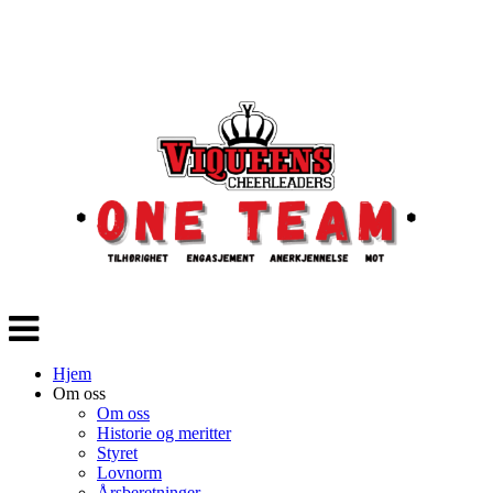
Veksle
navigasjon
Hjem
Om oss
Om oss
Historie og meritter
Styret
Lovnorm
Årsberetninger