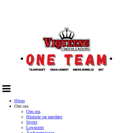
Veksle
navigasjon
Hjem
Om oss
Om oss
Historie og meritter
Styret
Lovnorm
Årsberetninger